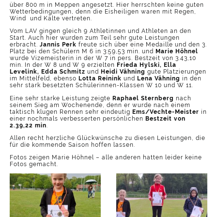
über 800 m in Meppen angesetzt. Hier herrschten keine guten
Wetterbedingungen, denn die Eisheiligen waren mit Regen,
Wind und Kälte vertreten.
Vom LAV gingen gleich 9 Athletinnen und Athleten an den
Start. Auch hier wurden zum Teil sehr gute Leistungen
erbracht.
Jannis Perk
freute sich über eine Medaille und den 3.
Platz bei den Schülern M 6 in 3:59,53 min. und
Marie Höhnel
wurde Vizemeisterin in der W 7 in pers. Bestzeit von 3.43,10
min. In der W 8 und W 9 erzielten
Frieda Hylski, Ella
Levelink, Edda Schmitz
und
Heidi Vähning
gute Platzierungen
im Mittelfeld, ebenso
Lotta Reinink
und
Lena Vähning
in den
sehr stark besetzten Schülerinnen-Klassen W 10 und W 11.
Eine sehr starke Leistung zeigte
Raphael Sternberg
nach
seinem Sieg am Wochenende, denn er wurde nach einem
taktisch klugen Rennen sehr eindeutig
Ems/Vechte-Meister
in
einer nochmals verbesserten persönlichen
Bestzeit von
2.39,22 min
.
Allen recht herzliche Glückwünsche zu diesen Leistungen, die
für die kommende Saison hoffen lassen.
Fotos zeigen Marie Höhnel – alle anderen hatten leider keine
Fotos gemacht.