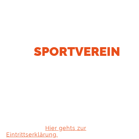
DER
SPORTVEREIN
IM SCHÖNEN
EMSLAND
Schön, dass du den Weg zu uns gefunden
hast! Ganz gleich, ob du ambitioniert
trainieren, etwas für deine Gesundheit tun
oder einfach nur Spaß an der Bewegung
haben möchtest. Bei uns sind
alle
willkommen.
Hier gehts zur
Eintrittserklärung.