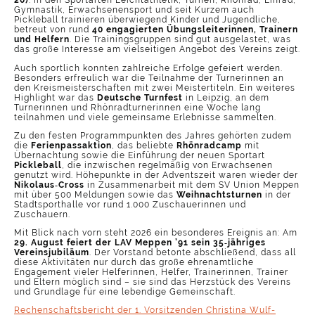
Gymnastik, Erwachsenensport und seit Kurzem auch
Pickleball trainieren überwiegend Kinder und Jugendliche,
betreut von rund
40 engagierten Übungsleiterinnen, Trainern
und Helfern
. Die Trainingsgruppen sind gut ausgelastet, was
das große Interesse am vielseitigen Angebot des Vereins zeigt.
Auch sportlich konnten zahlreiche Erfolge gefeiert werden.
Besonders erfreulich war die Teilnahme der Turnerinnen an
den Kreismeisterschaften mit zwei Meistertiteln. Ein weiteres
Highlight war das
Deutsche Turnfest
in Leipzig, an dem
Turnerinnen und Rhönradturnerinnen eine Woche lang
teilnahmen und viele gemeinsame Erlebnisse sammelten.
Zu den festen Programmpunkten des Jahres gehörten zudem
die
Ferienpassaktion
, das beliebte
Rhönradcamp
mit
Übernachtung sowie die Einführung der neuen Sportart
Pickleball
, die inzwischen regelmäßig von Erwachsenen
genutzt wird. Höhepunkte in der Adventszeit waren wieder der
Nikolaus‑Cross
in Zusammenarbeit mit dem SV Union Meppen
mit über 500 Meldungen sowie das
Weihnachtsturnen
in der
Stadtsporthalle vor rund 1.000 Zuschauerinnen und
Zuschauern.
Mit Blick nach vorn steht 2026 ein besonderes Ereignis an: Am
29. August feiert der LAV Meppen ’91 sein 35‑jähriges
Vereinsjubiläum
. Der Vorstand betonte abschließend, dass all
diese Aktivitäten nur durch das große ehrenamtliche
Engagement vieler Helferinnen, Helfer, Trainerinnen, Trainer
und Eltern möglich sind – sie sind das Herzstück des Vereins
und Grundlage für eine lebendige Gemeinschaft.
Rechenschaftsbericht der 1. Vorsitzenden Christina Wulf-