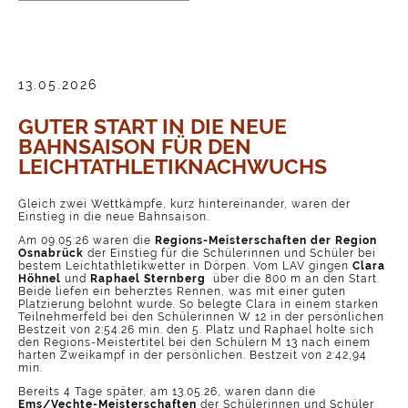
13.05.2026
GUTER START IN DIE NEUE
BAHNSAISON FÜR DEN
LEICHTATHLETIKNACHWUCHS
Gleich zwei Wettkämpfe, kurz hintereinander, waren der
Einstieg in die neue Bahnsaison.
Am 09.05.26 waren die
Regions-Meisterschaften der Region
Osnabrück
der Einstieg für die Schülerinnen und Schüler bei
bestem Leichtathletikwetter in Dörpen. Vom LAV gingen
Clara
Höhnel
und
Raphael Sternberg
über die 800 m an den Start.
Beide liefen ein beherztes Rennen, was mit einer guten
Platzierung belohnt wurde. So belegte Clara in einem starken
Teilnehmerfeld bei den Schülerinnen W 12 in der persönlichen
Bestzeit von 2:54.26 min. den 5. Platz und Raphael holte sich
den Regions-Meistertitel bei den Schülern M 13 nach einem
harten Zweikampf in der persönlichen. Bestzeit von 2:42,94
min.
Bereits 4 Tage später, am 13.05.26, waren dann die
Ems/Vechte-Meisterschaften
der Schülerinnen und Schüler