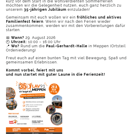
kurz vor dem Start in die wohlverdienten Sommerferien
möchten wir die Gelegenheit nutzen, euch ganz herzlich zu
unserem
35-jährigen Jubiläum
einzuladen!
Gemeinsam mit euch wollen wir ein
fröhliches und aktives
Familienfest feiern
. Wenn wir nach den Ferien wieder
zusammenkommen, werden wir mit den Vorbereitungen dafür
starten.
📅
Wann?
29. August 2026
🕙
Uhrzeit:
10:00 – 16:00 Uhr
📍
Wo?
Rund um die
Paul-Gerhardt-Halle
in Meppen (Ortsteil
Ordeniederung)
Freut euch auf einen bunten Tag mit viel Bewegung, Spaß und
gemeinsamen Erlebnissen.
Kommt vorbei, feiert mit uns
und nun startet mit guter Laune in die Ferienzeit!